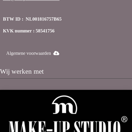
BTW ID : NL001816757B65
KVK nummer : 58541756
Algemene voorwaarden
Wij werken met