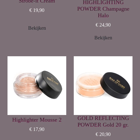
Strobe-it Cream
HIGHLIGHTING
POWDER Champagne
€ 19,90
Halo
€ 24,90
Bekijken
Bekijken
GOLD REFLECTING
Highlighter Mousse 2
POWDER Gold 20 gr.
€ 17,90
€ 20,90