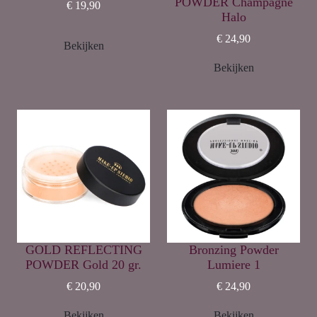
POWDER Champagne
€ 19,90
Halo
€ 24,90
Bekijken
Bekijken
GOLD REFLECTING
Bronzing Powder
POWDER Gold 20 gr.
Lumiere 1
€ 20,90
€ 24,90
Bekijken
Bekijken