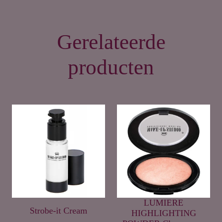
Gerelateerde
producten
LUMIERE
Strobe-it Cream
HIGHLIGHTING