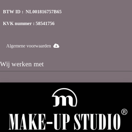
BTW ID : NL001816757B65
KVK nummer : 58541756
Algemene voorwaarden
Wij werken met