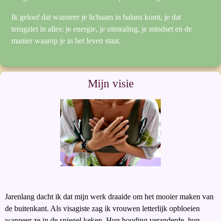
Ik geloof dat wanneer je lichaam in balans komt, je dat
terugziet in alles: je energie, je uitstraling, je mindset en de
manier waarop je in het leven staat.
Mijn visie
Jarenlang dacht ik dat mijn werk draaide om het mooier maken van
de buitenkant. Als visagiste zag ik vrouwen letterlijk opbloeien
wanneer ze in de spiegel keken. Hun houding veranderde, hun