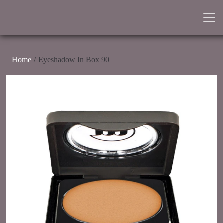
Home
Eyeshadow In Box 90