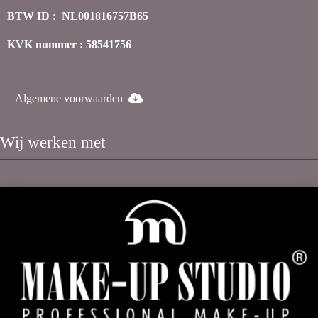
BTW ID : NL001816757B65
KVK nummer : 58541756
Algemene voorwaarden
Wij werken met