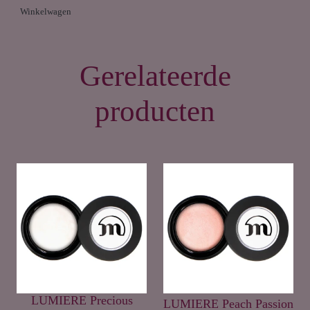
Winkelwagen
Gerelateerde
producten
LUMIERE Precious
LUMIERE Peach Passion