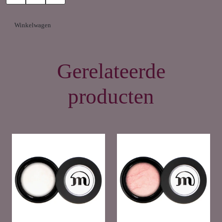
Wanneer je hem met vocht aanbrengt wordt hij nog intenser van
kleur. Zeer geschikt als schaduw, highlight of in de binnenste
Winkelwagen
ooghoek voor een extra sprankelende oogopslag. Houdt
langdurig op de huid.
Gerelateerde
producten