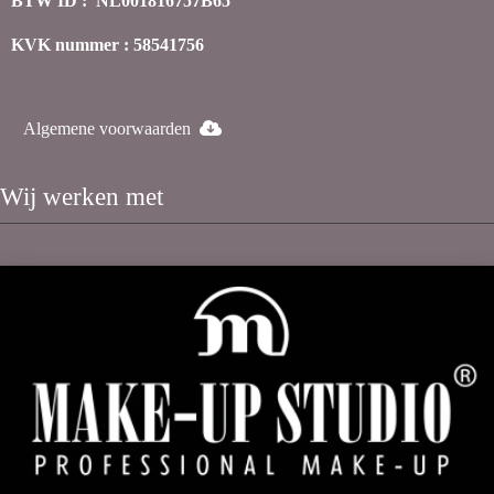
BTW ID : NL001816757B65
KVK nummer : 58541756
Algemene voorwaarden
Wij werken met