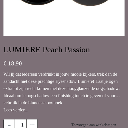
LUMIERE Peach Passion
€ 18,90
Wil jij dat iedereen verdrinkt in jouw mooie kijkers, trek dan de
aandacht met deze prachtige Eyeshadow Lumiere! Laat je ogen
extra tot zijn recht komen met deze hoogglanzende oogschaduw.
Ideaal om je oogschaduw een finishing touch te geven of voor
gebruik in de binnenste ooghoek.
Lees verder...
De Eyeshadow Lumière is een gebakken, hoog gepigmenteerde
-
+
oogschaduwpoeder die zowel droog als nat aan te brengen is.
Toevoegen aan winkelwagen