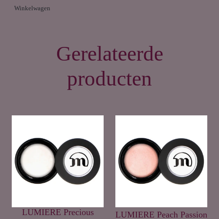
Winkelwagen
Gerelateerde
producten
LUMIERE Precious
LUMIERE Peach Passion