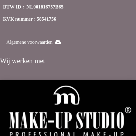
BTW ID : NL001816757B65
KVK nummer : 58541756
Algemene voorwaarden
Wij werken met