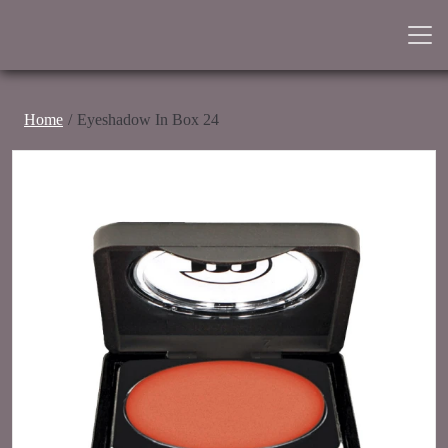
Home
Eyeshadow In Box 24