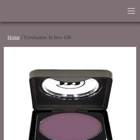
Home
Eyeshadow In Box 438