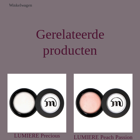
Winkelwagen
Gerelateerde
producten
LUMIERE Precious
LUMIERE Peach Passion