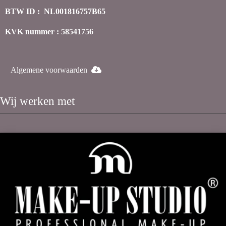
BTW ID : NL001816757B65
KVK nummer : 58541756
Algemene voorwaarden
Wij werken met