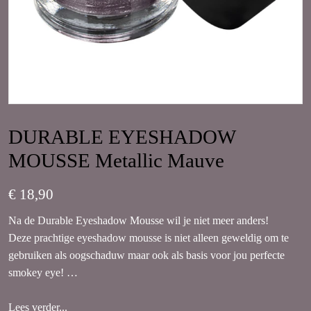
DURABLE EYESHADOW
MOUSSE Metallic Mauve
€ 18,90
Na de Durable Eyeshadow Mousse wil je niet meer anders!
Deze prachtige eyeshadow mousse is niet alleen geweldig om te
gebruiken als oogschaduw maar ook als basis voor jou perfecte
smokey eye!
Deze mousse is waterproof en blijft gedurende de dag prachtig
Lees verder...