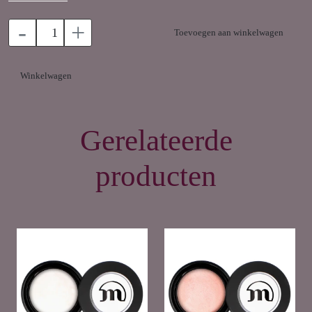
zitten. Super geschikt voor de zomer!
-
+
Toevoegen aan winkelwagen
Winkelwagen
Gerelateerde
producten