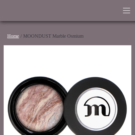
Home
MOONDUST Marble Osmium