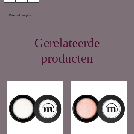
eyeliner of oogschaduw! Deze oogschaduw is zowel droog als
nat te gebruiken.
Winkelwagen
Gerelateerde
producten