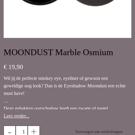
MOONDUST Marble Osmium
€ 19,90
Wil jij de perfecte smokey eye, eyeliner of gewoon een
geweldige oog look? Dan is de Eyeshadow Moondust een echte
must have!
Deze gebakken oogschaduw heeft een zwarte of pastel
ondertoon waar kleur en glitters aan zijn toegevoegd. Door de
Lees verder...
intense pigmentatie geeft deze oogschaduw direct het gewenste
-
+
resultaat. Te gebruiken voor een prachtige smokey-eye, glitter
Toevoegen aan winkelwagen