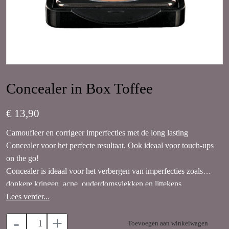
Concealer in Box Toffee
€ 13,90
Camoufleer en corrigeer imperfecties met de long lasting
Concealer voor het perfecte resultaat. Ook ideaal voor touch-ups
on the go!
Concealer is ideaal voor het verbergen van imperfecties zoals
donkere kringen, acne, ouderdomsvlekken en littekens.
Lees verder...
Toffee: Medium tot donkere huidtint, gele/warme ondertoon.
-
+
(donkerder dan Fudge)
Toevoegen aan winkelwagen