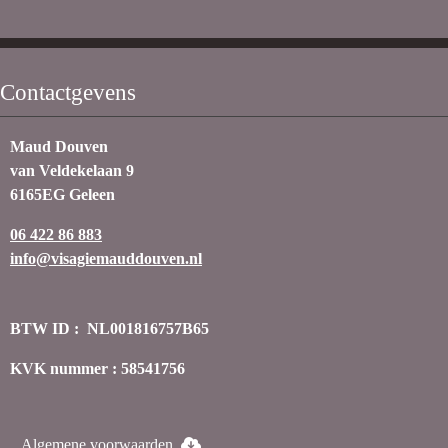
Contactgevens
Maud Douven
van Veldekelaan 9
6165EG Geleen
06 422 86 883
info@visagiemauddouven.nl
BTW ID : NL001816757B65
KVK nummer : 58541756
Algemene voorwaarden