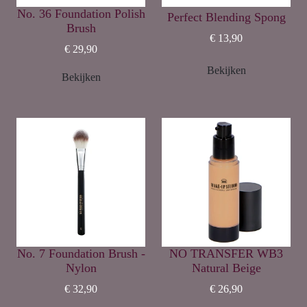
No. 36 Foundation Polish
Perfect Blending Spong
Brush
€ 13,90
€ 29,90
Bekijken
Bekijken
No. 7 Foundation Brush -
NO TRANSFER WB3
Nylon
Natural Beige
€ 32,90
€ 26,90