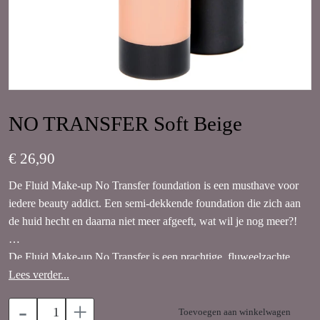
NO TRANSFER Soft Beige
€ 26,90
De Fluid Make-up No Transfer foundation is een musthave voor
iedere beauty addict. Een semi-dekkende foundation die zich aan
de huid hecht en daarna niet meer afgeeft, wat wil je nog meer?!
De Fluid Make-up No Transfer is een prachtige, fluweelzachte,
vloeibare foundation. Zodra de foundation zich aan de huid
Lees verder...
hecht, treedt de 'No Transfer' in werking.
-
+
Toevoegen aan winkelwagen