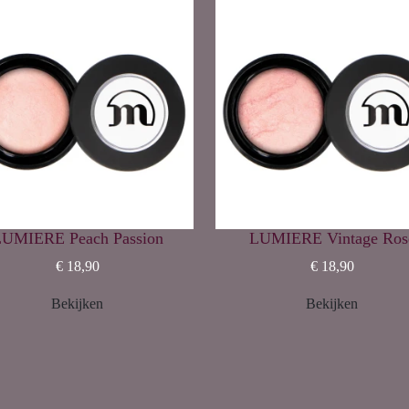
UMIERE Peach Passion
LUMIERE Vintage Ros
€ 18,90
€ 18,90
Bekijken
Bekijken