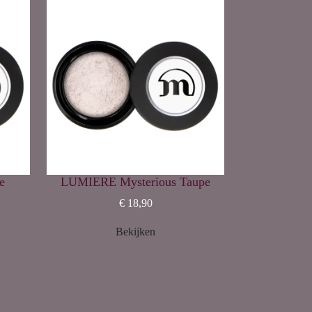
e
LUMIERE Mysterious Taupe
€ 18,90
Bekijken