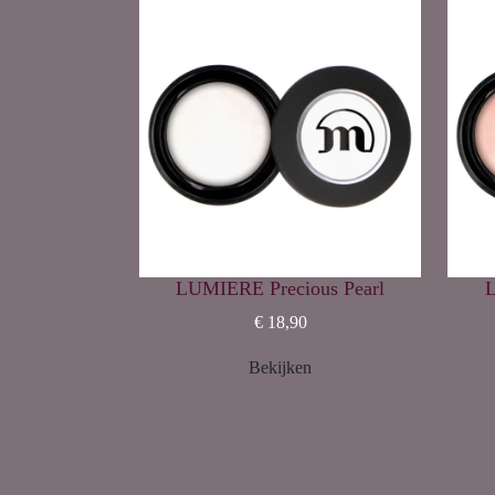
LUMIERE Precious Pearl
L
€ 18,90
Bekijken