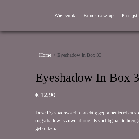
Wie ben ik
Bruidsmake-up
Prijslijst
Home
Eyeshadow In Box 33
Eyeshadow In Box 
€ 12,90
Deze Eyeshadows zijn prachtig gepigmenteerd en zor
oogschaduw is zowel droog als vochtig aan te brenge
gebruiken.