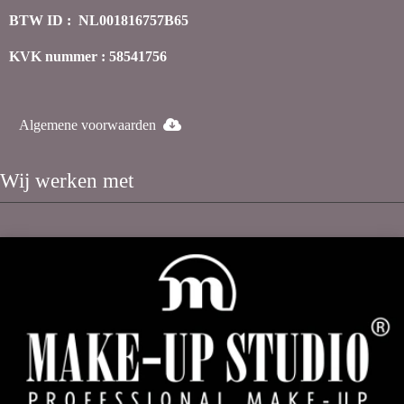
BTW ID : NL001816757B65
KVK nummer : 58541756
Algemene voorwaarden
Wij werken met