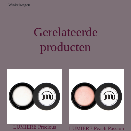
Winkelwagen
Gerelateerde
producten
LUMIERE Precious
LUMIERE Peach Passion