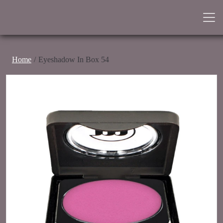
Home
Eyeshadow In Box 54