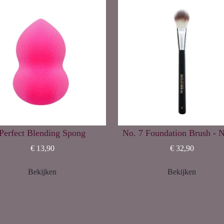
Perfect Blending Spong
No. 7 Foundation Brush - 
€ 13,90
€ 32,90
Bekijken
Bekijken