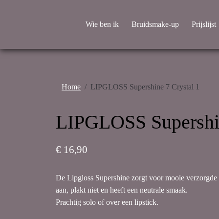
Wie ben ik
Bruidsmake-up
Prijslijst
Home
LIPGLOSS Supershine 7 Crystal 1
LIPGLOSS Supershin
€ 16,90
De Lipgloss Supershine zorgt voor mooie verzorgde l
aan, plakt niet en heeft een neutrale smaak.
Prachtig solo of over een lipstick.