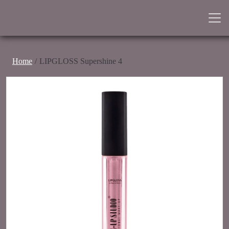
Home
LIPGLOSS Supershine 4