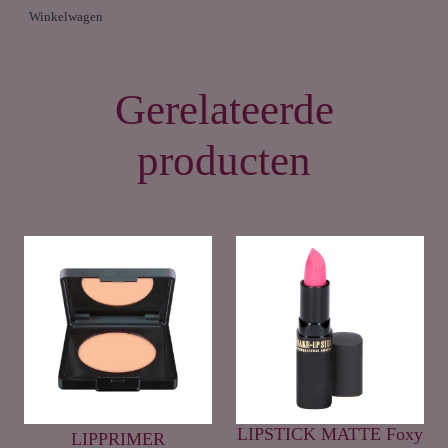
Winkelwagen
Gerelateerde
producten
LIPSTICK MATTE Foxy
LIPPRIMER