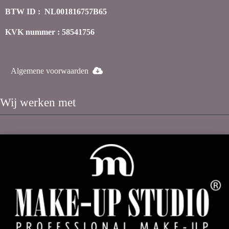
BTW ID : NL001816757B65
KVK nummer : 58541756
Algemene voorwaarden
Wij werken met