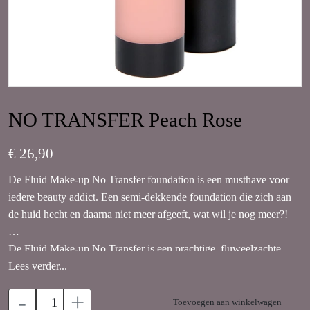
NO TRANSFER Peach Rose
€ 26,90
De Fluid Make-up No Transfer foundation is een musthave voor
iedere beauty addict. Een semi-dekkende foundation die zich aan
de huid hecht en daarna niet meer afgeeft, wat wil je nog meer?!
De Fluid Make-up No Transfer is een prachtige, fluweelzachte,
vloeibare foundation. Zodra de foundation zich aan de huid
Lees verder...
hecht, treedt de 'No Transfer' in werking.
-
+
Toevoegen aan winkelwagen