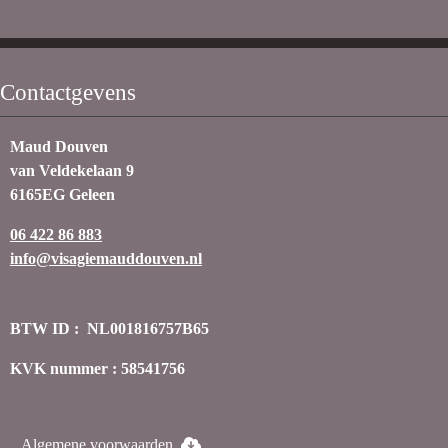
Contactgevens
Maud Douven
van Veldekelaan 9
6165EG Geleen
06 422 86 883
info@visagiemauddouven.nl
BTW ID : NL001816757B65
KVK nummer : 58541756
Algemene voorwaarden