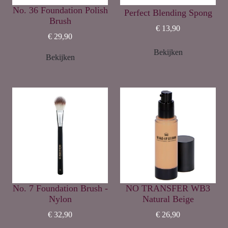
No. 36 Foundation Polish
Perfect Blending Spong
Brush
€ 13,90
€ 29,90
Bekijken
Bekijken
No. 7 Foundation Brush -
NO TRANSFER WB3
Nylon
Natural Beige
€ 32,90
€ 26,90